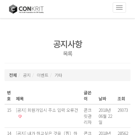
Toggle
navigati
공지사항
목록
전체
공지
이벤트
기타
번
글쓴
호
제목
이
날짜
조회
15
[공지]
회원가입시 주소 입력 오류건
콘크
2018년
29373
릿관
06월 22
리자
일
14
[공지]
내가 하고싶은 것을〔찜〕하
콘크
2018년
28562