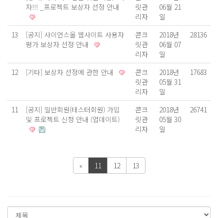
자!!! _프로젝트 보상자 선정 안내
릿관
06월 21
리자
일
13
[공지]
사이언스올 웹사이트 사용자
콘크
2018년
28136
평가 보상자 선정 안내
릿관
06월 07
리자
일
12
[기타]
보상자 선정에 관한 안내
콘크
2018년
17683
릿관
05월 31
리자
일
11
[공지]
일반회원(테스터회원) 가입
콘크
2018년
26741
및 프로젝트 신청 안내 (업데이트)
릿관
05월 30
리자
일
«
11
12
13